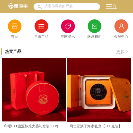
首页
早露产品
早露资讯
联系我们
会员中心
热卖产品
更多
印尼011溯源标准大盏礼盒装500g
同仁堂淡干海参礼盒【100克装】