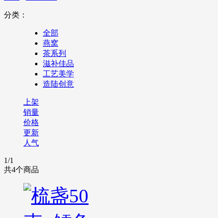
分类：
全部
燕窝
茶系列
滋补佳品
工艺美学
造陆创意
上架
销量
价格
更新
人气
1
/1
共
4
个商品