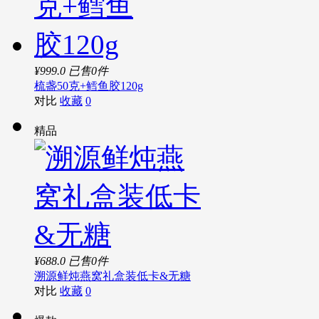
¥999.0
已售0件
梳盏50克+鳕鱼胶120g
对比
收藏
0
精品
¥688.0
已售0件
溯源鲜炖燕窝礼盒装低卡&无糖
对比
收藏
0