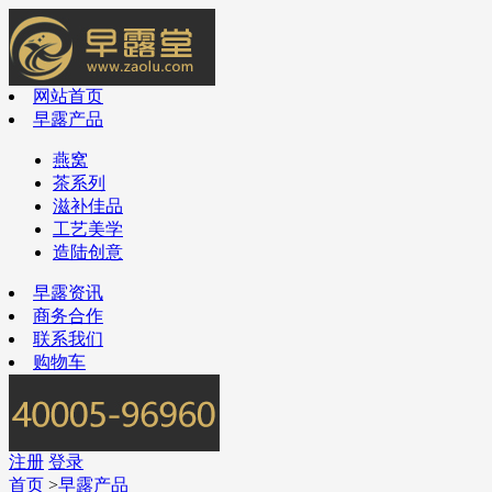
网站首页
早露产品
燕窝
茶系列
滋补佳品
工艺美学
造陆创意
早露资讯
商务合作
联系我们
购物车
注册
登录
首页
>
早露产品