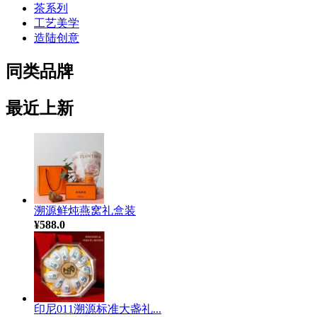
茶系列
工艺美学
造陆创意
同类品牌
最近上新
溯源鲜炖燕窝礼盒装
¥588.0
印尼011溯源标准大盏礼...