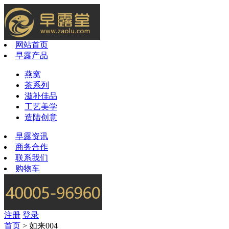
网站首页
早露产品
燕窝
茶系列
滋补佳品
工艺美学
造陆创意
早露资讯
商务合作
联系我们
购物车
注册
登录
首页
>
如来004