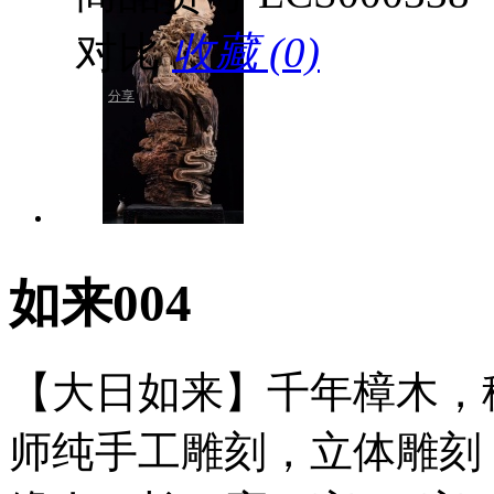
对比
收藏 (0)
分享
如来004
【大日如来】千年樟木，
师纯手工雕刻，立体雕刻